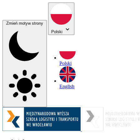
Zmień motyw strony
Polski
Polski
English